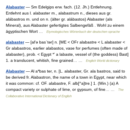
Alabaster
— Sm Edelgips erw. fach. (12. Jh.) Entlehnung.
Entlehnt aus l. alabaster m., alabastrum n., dieses aus gr.
alábastros m. und on n. (älter gr. alábastos) Alabaster (als
Mineral), aus Alabaster gefertigtes Salbengefäß . Wohl zu einem
ägyptischen Wort …
Etymologisches Wörterbuch der deutschen sprache
alabaster
— [al′ə bas΄tər] n. [ME < OFr alabastre < L alabaster <
Gr alabastros, earlier alabastos, vase for perfumes (often made of
alabaster), prob. < Egypt *ʼ a labaste, vessel of (the goddess) Bast]
1. a translucent, whitish, fine grained… …
English World dictionary
Alabaster
— Al a*bas ter, n. [L. alabaster, Gr. ala bastros, said to
be derived fr. Alabastron, the name of a town in Egypt, near which
it was common: cf. OF. alabastre, F. alb[^a]tre.] 1. (Min.) (a) A
compact variety or sulphate of lime, or gypsum, of fine… …
The
Collaborative International Dictionary of English