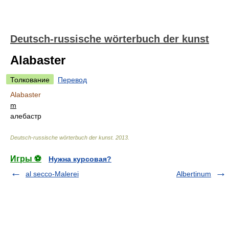
Deutsch-russische wörterbuch der kunst
Alabaster
Толкование
Перевод
Alabaster
m
алебастр
Deutsch-russische wörterbuch der kunst
.
2013
.
Игры ⚽
Нужна курсовая?
al secco-Malerei
Albertinum