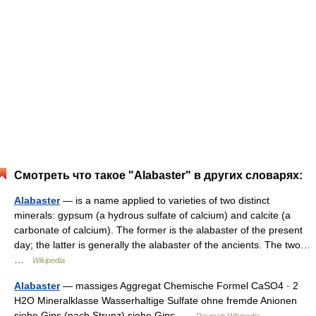
Смотреть что такое "Alabaster" в других словарях:
Alabaster
— is a name applied to varieties of two distinct
minerals: gypsum (a hydrous sulfate of calcium) and calcite (a
carbonate of calcium). The former is the alabaster of the present
day; the latter is generally the alabaster of the ancients. The two…
…
Wikipedia
Alabaster
— massiges Aggregat Chemische Formel CaSO4 · 2
H2O Mineralklasse Wasserhaltige Sulfate ohne fremde Anionen
siehe Gips (nach Strunz) siehe Gips …