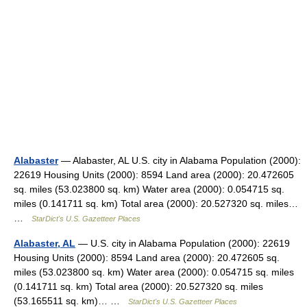
Alabaster
— Alabaster, AL U.S. city in Alabama Population (2000):
22619 Housing Units (2000): 8594 Land area (2000): 20.472605
sq. miles (53.023800 sq. km) Water area (2000): 0.054715 sq.
miles (0.141711 sq. km) Total area (2000): 20.527320 sq. miles…
…
StarDict's U.S. Gazetteer Places
Alabaster, AL
— U.S. city in Alabama Population (2000): 22619
Housing Units (2000): 8594 Land area (2000): 20.472605 sq.
miles (53.023800 sq. km) Water area (2000): 0.054715 sq. miles
(0.141711 sq. km) Total area (2000): 20.527320 sq. miles
(53.165511 sq. km)… …
StarDict's U.S. Gazetteer Places