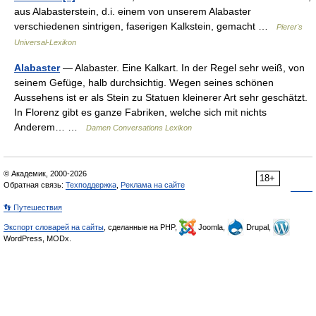
aus Alabasterstein, d.i. einem von unserem Alabaster
verschiedenen sintrigen, faserigen Kalkstein, gemacht …
Pierer's
Universal-Lexikon
Alabaster
— Alabaster. Eine Kalkart. In der Regel sehr weiß, von
seinem Gefüge, halb durchsichtig. Wegen seines schönen
Aussehens ist er als Stein zu Statuen kleinerer Art sehr geschätzt.
In Florenz gibt es ganze Fabriken, welche sich mit nichts
Anderem… …
Damen Conversations Lexikon
© Академик, 2000-2026
18+
Обратная связь:
Техподдержка
,
Реклама на сайте
👣 Путешествия
Экспорт словарей на сайты
, сделанные на PHP,
Joomla,
Drupal,
WordPress, MODx.