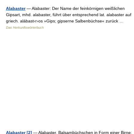
Alabaster
— Alabaster: Der Name der feinkörnigen weißlichen
Gipsart, mhd. alabaster, führt über entsprechend lat. alabaster auf
griech. alábast‹r›os »Gips; gipserne Salbenbüchse« zurück …
Das Herkunftswörterbuch
Alabaster [2]
— Alabaster, Balsambüchschen in Form einer Birne;